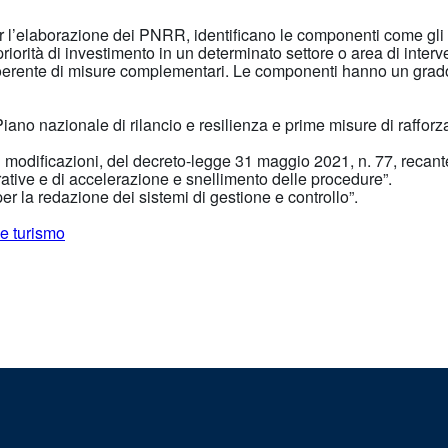
’elaborazione dei PNRR, identificano le componenti come gli amb
iorità di investimento in un determinato settore o area di intervent
coerente di misure complementari. Le componenti hanno un grado d
ano nazionale di rilancio e resilienza e prime misure di rafforz
modificazioni, del decreto-legge 31 maggio 2021, n. 77, recant
rative e di accelerazione e snellimento delle procedure”.
per la redazione dei sistemi di gestione e controllo”.
 e turismo