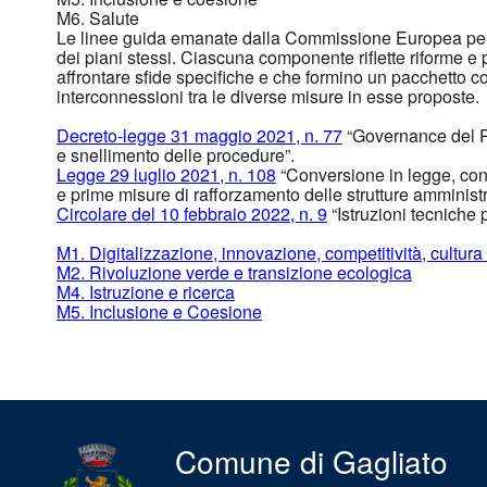
M6. Salute
Le linee guida emanate dalla Commissione Europea per l
dei piani stessi. Ciascuna componente riflette riforme e pr
affrontare sfide specifiche e che formino un pacchetto 
interconnessioni tra le diverse misure in esse proposte.
Decreto-legge 31 maggio 2021, n. 77
“Governance del Pi
e snellimento delle procedure”.
Legge 29 luglio 2021, n. 108
“Conversione in legge, con 
e prime misure di rafforzamento delle strutture amminist
Circolare del 10 febbraio 2022, n. 9
“Istruzioni tecniche 
M1. Digitalizzazione, innovazione, competitività, cultura
M2. Rivoluzione verde e transizione ecologica
M4. Istruzione e ricerca
M5. Inclusione e Coesione
Comune di Gagliato