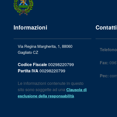
Informazioni
Contatti
Via Regina Margherita, 1, 88060
Telefono
Gagliato CZ
Fax:
096
Codice Fiscale
00298220799
Partita IVA
00298220799
Pec:
com
Le informazioni contenute in questo
sito sono soggette ad una
Clausola di
.
esclusione della responsabilità