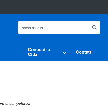
cerca nel sito
Conosci la
Contatti
Città
isure di competenza