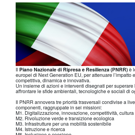
Il
Piano Nazionale di Ripresa e Resilienza (PNRR)
è l
europei di Next Generation EU, per attenuare l’impatto 
competitiva, dinamica e innovativa.
Un insieme di azioni e interventi disegnati per superare
affrontare le sfide ambientali, tecnologiche e sociali di 
Il PNRR annovera tre priorità trasversali condivise a liv
componenti, raggruppate in sei missioni:
M1. Digitalizzazione, innovazione, competitività, cultura
M2. Rivoluzione verde e transizione ecologica
M3. Infrastrutture per una mobilità sostenibile
M4. Istruzione e ricerca
M5. Inclusione e coesione