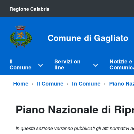
Regione Calabria
Comune di Gagliato
Il
Servizi on
Notizie e
Comune
line
Comunica
Home
Il Comune
In Comune
Piano Naz
Piano Nazionale di Rip
In questa sezione verranno pubblicati gli atti normativi a