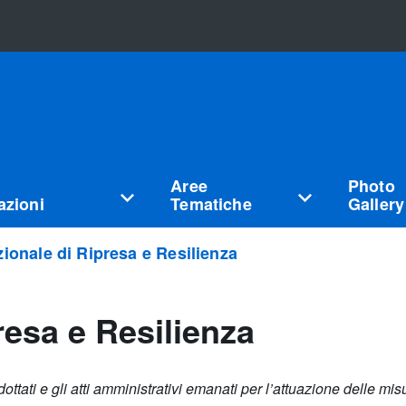
Aree
Photo
zioni
Tematiche
Gallery
ionale di Ripresa e Resilienza
resa e Resilienza
dottati e gli atti amministrativi emanati per l’attuazione delle m