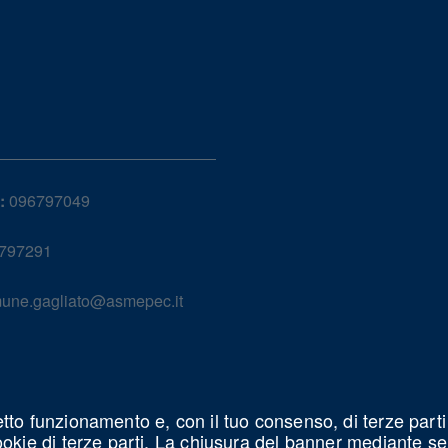
:
096797049
797291
une.gagliato@asmepec.it
etto funzionamento e, con il tuo consenso, di terze parti
cookie di terze parti. La chiusura del banner mediante s