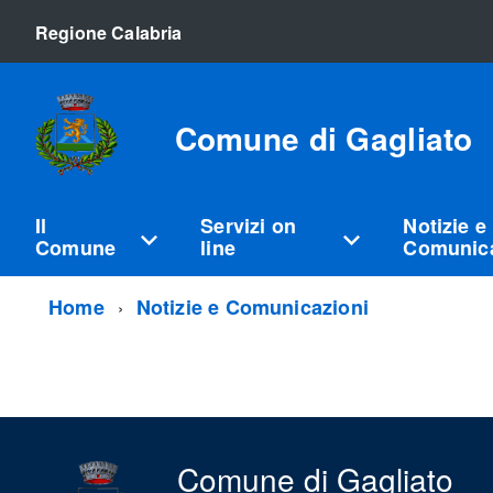
Regione Calabria
Comune di Gagliato
Il
Servizi on
Notizie e
Comune
line
Comunica
Home
Notizie e Comunicazioni
Comune di Gagliato