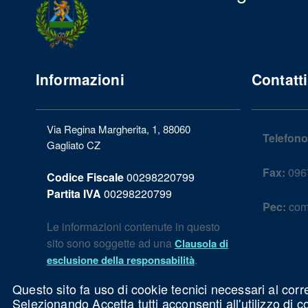
Informazioni
Contatti
Via Regina Margherita, 1, 88060
Telefono
Gagliato CZ
Fax:
096
Codice Fiscale
00298220799
Partita IVA
00298220799
Pec:
com
Le informazioni contenute in questo
sito sono soggette ad una
Clausola di
.
esclusione della responsabilità
Questo sito fa uso di cookie tecnici necessari al corr
Selezionando Accetta tutti acconsenti all'utilizzo di 