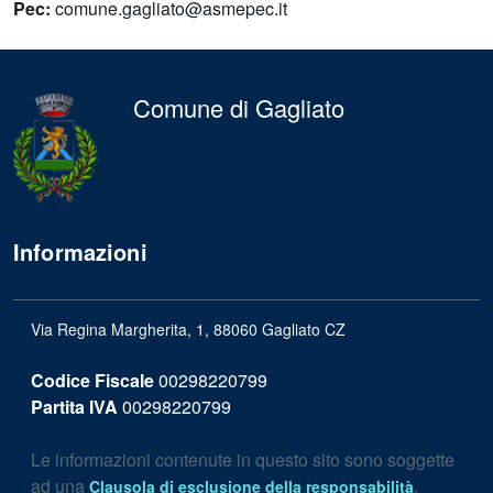
Pec:
comune.gagliato@asmepec.it
Comune di Gagliato
Informazioni
Via Regina Margherita, 1, 88060 Gagliato CZ
Codice Fiscale
00298220799
Partita IVA
00298220799
Le informazioni contenute in questo sito sono soggette
ad una
.
Clausola di esclusione della responsabilità