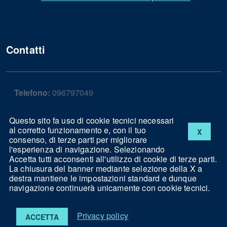
Contatti
Telefono:
096797049
Fax:
096797291
Questo sito fa uso di cookie tecnici necessari
al corretto funzionamento e, con il tuo
X
consenso, di terze parti per migliorare
Pec:
comune.gagliato@asmepec.it
l'esperienza di navigazione. Selezionando
Accetta tutti acconsenti all'utilizzo di cookie di terze parti.
La chiusura del banner mediante selezione della X a
destra mantiene le impostazioni standard e dunque
navigazione continuerà unicamente con cookie tecnici.
Note legali
Privacy
Cookies
Accessibilità
Privacy policy
ACCETTA
Powered by
ASMENET Calabria