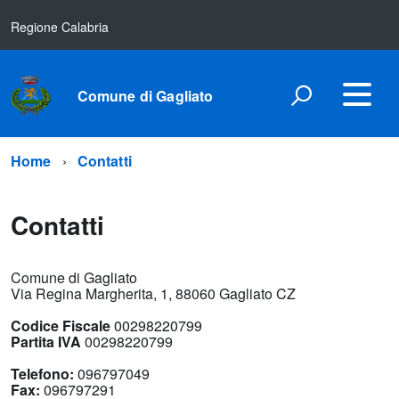
Regione Calabria
Comune di Gagliato
Home
Contatti
Contatti
Comune di Gagliato
Via Regina Margherita, 1, 88060 Gagliato CZ
Codice Fiscale
00298220799
Partita IVA
00298220799
Telefono:
096797049
Fax:
096797291