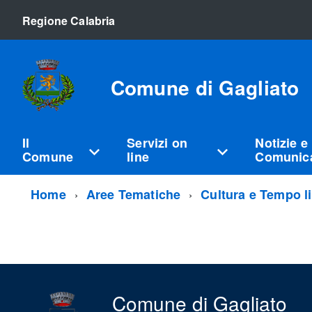
Regione Calabria
Comune di Gagliato
Il
Servizi on
Notizie e
Comune
line
Comunica
Home
Aree Tematiche
Cultura e Tempo l
Comune di Gagliato