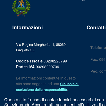
Informazioni
Contatti
Via Regina Margherita, 1, 88060
Telefono
Gagliato CZ
Fax:
096
Codice Fiscale
00298220799
Partita IVA
00298220799
Pec:
com
Le informazioni contenute in questo
sito sono soggette ad una
Clausola di
.
esclusione della responsabilità
Questo sito fa uso di cookie tecnici necessari al corr
Selezionando Accetta tutti acconsenti all'utilizzo di 