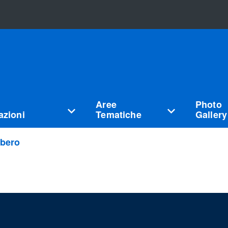
Aree
Photo
zioni
Tematiche
Gallery
ibero