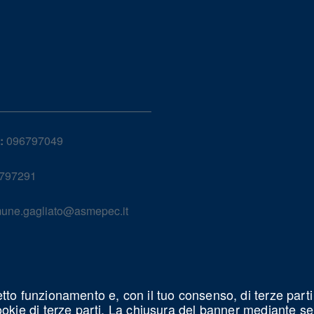
:
096797049
797291
une.gagliato@asmepec.it
etto funzionamento e, con il tuo consenso, di terze parti
cookie di terze parti. La chiusura del banner mediante s