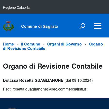
Regione Calabria
Comune di Gagliato
Home
Il Comune
Organi di Governo
Organo
di Revisione Contabile
Organo di Revisione Contabile
Dott.ssa Rosetta GUAGLIANONE
(dal 09.10.2024)
Pec: rosetta.guaglianone@pec.commercialisti.it