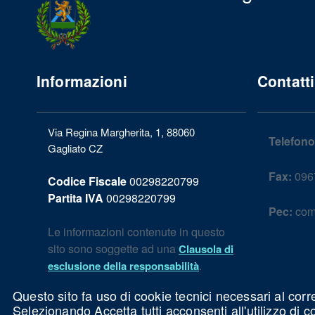
Informazioni
Contatti
Via Regina Margherita, 1, 88060
Telefono
Gagliato CZ
Fax:
096
Codice Fiscale
00298220799
Partita IVA
00298220799
Pec:
com
Le informazioni contenute in questo
sito sono soggette ad una
Clausola di
.
esclusione della responsabilità
Questo sito fa uso di cookie tecnici necessari al corr
Selezionando Accetta tutti acconsenti all'utilizzo di 