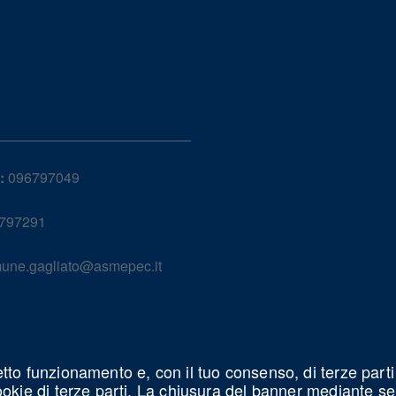
:
096797049
797291
une.gagliato@asmepec.it
etto funzionamento e, con il tuo consenso, di terze parti
cookie di terze parti. La chiusura del banner mediante s