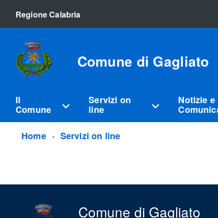
Regione Calabria
Comune di Gagliato
Il
Servizi on
Notizie e
Comune
line
Comunica
Home
Servizi on line
Comune di Gagliato