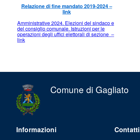
Relazione di fine mandato 2019-2024 –
link
Amministrative 2024. Elezioni del sindaco e
del consiglio comunale. Istruzioni per le
operazioni degli uffici elettorali di sezione –
link
Comune di Gagliato
Informazioni
Contatti